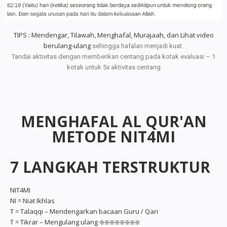
TIPS : Mendengar, Tilawah, Menghafal, Murajaah, dan Lihat video
berulang-ulang
sehingga hafalan menjadi kuat.
Tandai aktivitas dengan memberikan centang pada kotak evaluasi – 1
kotak untuk 5x aktivitas centang
MENGHAFAL AL QUR'AN
METODE NIT4MI
7 LANGKAH TERSTRUKTUR
NIT4MI
NI = Niat Ikhlas
T = Talaqqi – Mendengarkan bacaan Guru / Qari
T = Tikrar – Mengulang ulang ❇️❇️❇️❇️❇️❇️❇️❇️