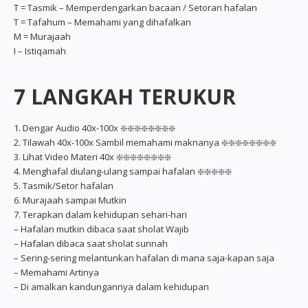
T = Tasmik – Memperdengarkan bacaan / Setoran hafalan
T = Tafahum – Memahami yang dihafalkan
M = Murajaah
I – Istiqamah
7 LANGKAH TERUKUR
1. Dengar Audio 40x-100x ❇️❇️❇️❇️❇️❇️❇️❇️
2. Tilawah 40x-100x Sambil memahami maknanya ❇️❇️❇️❇️❇️❇️❇️❇️
3. Lihat Video Materi 40x ❇️❇️❇️❇️❇️❇️❇️❇️
4. Menghafal diulang-ulang sampai hafalan ❇️❇️❇️❇️❇️
5. Tasmik/Setor hafalan
6. Murajaah sampai Mutkin
7. Terapkan dalam kehidupan sehari-hari
– Hafalan mutkin dibaca saat sholat Wajib
– Hafalan dibaca saat sholat sunnah
– Sering-sering melantunkan hafalan di mana saja-kapan saja
– Memahami Artinya
– Di amalkan kandungannya dalam kehidupan